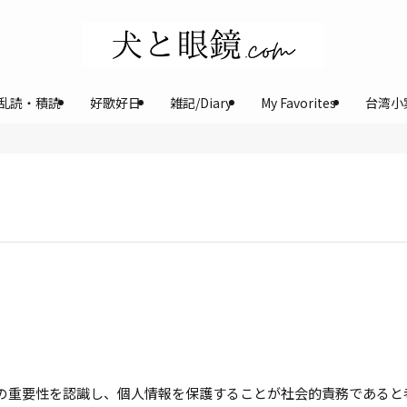
乱読・積読
好歌好日
雑記/Diary
My Favorites
台湾小
の重要性を認識し、個人情報を保護することが社会的責務であると