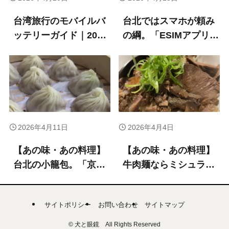
台湾旅行のモバイルバ
台北ではスマホが頼み
ッテリーガイド｜2026
の綱。「ESIMアプリ」
年新ルール対応・おす
サービス比較
すめ3選
2026年4月11日
2026年4月4日
【あの味・あの料理】
【あの味・あの料理】
台北の小籠包。「京鼎
牛肉麺ならミシュラ
小館」でしか食べられ
ン・ビブグルマン「牛
ないもの
店精燉牛肉麵」の四川
サイトポリシー
お問い合わせ
サイトマップ
風まぜメンを
©
犬と眼鏡 All Rights Reserved