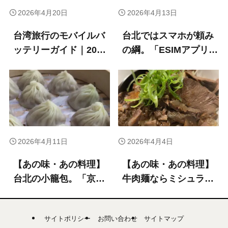
2026年4月20日
2026年4月13日
台湾旅行のモバイルバ
台北ではスマホが頼み
ッテリーガイド｜2026
の綱。「ESIMアプリ」
年新ルール対応・おす
サービス比較
すめ3選
2026年4月11日
2026年4月4日
【あの味・あの料理】
【あの味・あの料理】
台北の小籠包。「京鼎
牛肉麺ならミシュラ
小館」でしか食べられ
ン・ビブグルマン「牛
ないもの
店精燉牛肉麵」の四川
サイトポリシー
お問い合わせ
サイトマップ
風まぜメンを