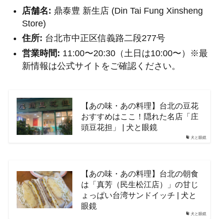
店舗名:
鼎泰豊 新生店 (Din Tai Fung Xinsheng
Store)
住所:
台北市中正区信義路二段277号
営業時間:
11:00〜20:30（土日は10:00〜）※最
新情報は公式サイトをご確認ください。
【あの味・あの料理】台北の豆花
おすすめはここ！隠れた名店「庄
頭豆花担」 | 犬と眼鏡
犬と眼鏡
【あの味・あの料理】台北の朝食
は「真芳（民生松江店）」の甘じ
ょっぱい台湾サンドイッチ | 犬と
眼鏡
犬と眼鏡