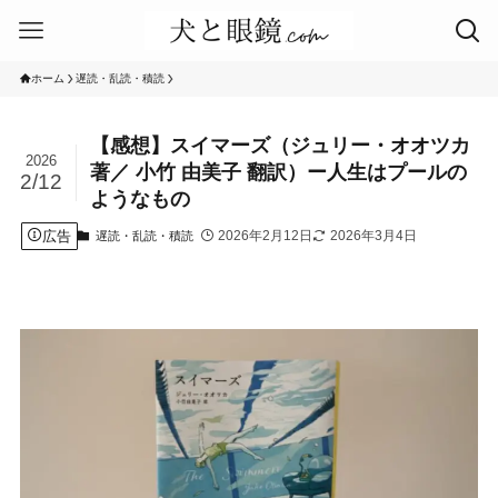
ホーム
遅読・乱読・積読
【感想】スイマーズ（ジュリー・オオツカ
2026
著／ 小竹 由美子 翻訳）ー人生はプールの
2/12
ようなもの
広告
2026年2月12日
2026年3月4日
遅読・乱読・積読