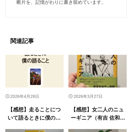
断片を、記憶がわりに書き留めています。
関連記事
2026年4月28日
2026年3月27日
【感想】走ることにつ
【感想】女二人のニュ
いて語るときに僕の語
ーギニア（有吉 佐和子
ること（村上春樹 著）
著）ー有吉佐和子はや