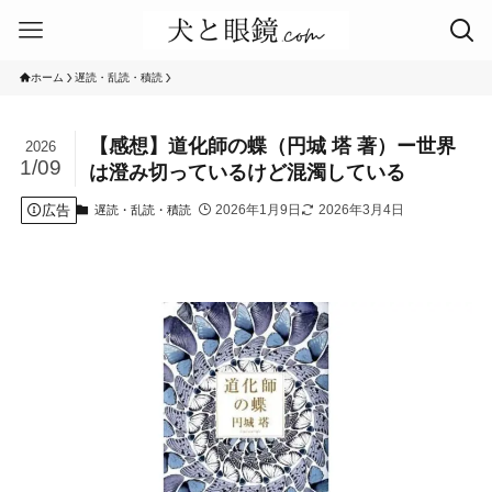
ホーム
遅読・乱読・積読
【感想】道化師の蝶（円城 塔 著）ー世界
2026
1/09
は澄み切っているけど混濁している
広告
2026年1月9日
2026年3月4日
遅読・乱読・積読