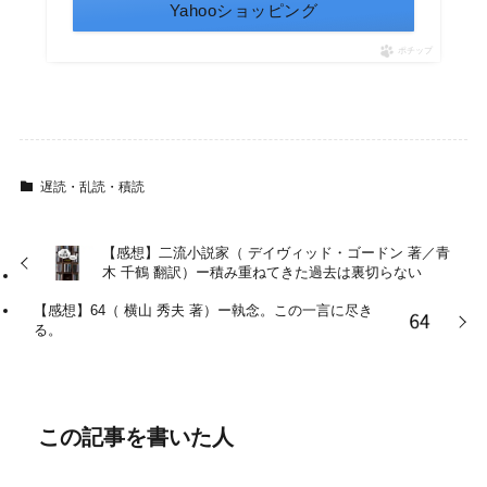
Yahooショッピング
ポチップ
遅読・乱読・積読
【感想】二流小説家（ デイヴィッド・ゴードン 著／青
木 千鶴 翻訳）ー積み重ねてきた過去は裏切らない
【感想】64（ 横山 秀夫 著）ー執念。この一言に尽き
る。
この記事を書いた人